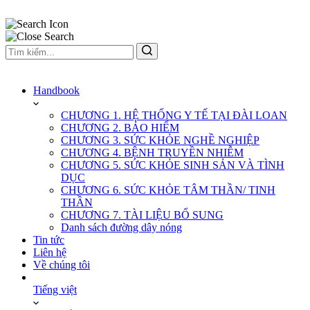
Handbook
CHƯƠNG 1. HỆ THỐNG Y TẾ TẠI ĐÀI LOAN
CHƯƠNG 2. BẢO HIỂM
CHƯƠNG 3. SỨC KHỎE NGHỀ NGHIỆP
CHƯƠNG 4. BỆNH TRUYỀN NHIỄM
CHƯƠNG 5. SỨC KHỎE SINH SẢN VÀ TÌNH
DỤC
CHƯƠNG 6. SỨC KHỎE TÂM THẦN/ TINH
THẦN
CHƯƠNG 7. TÀI LIỆU BỔ SUNG
Danh sách đường dây nóng
Tin tức
Liên hệ
Về chúng tôi
Tiếng việt