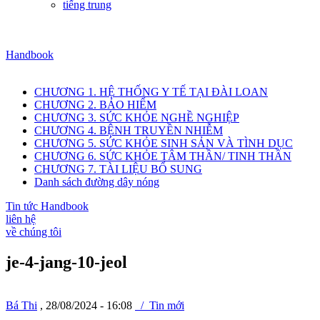
tiếng trung
Handbook
CHƯƠNG 1. HỆ THỐNG Y TẾ TẠI ĐÀI LOAN
CHƯƠNG 2. BẢO HIỂM
CHƯƠNG 3. SỨC KHỎE NGHỀ NGHIỆP
CHƯƠNG 4. BỆNH TRUYỀN NHIỄM
CHƯƠNG 5. SỨC KHỎE SINH SẢN VÀ TÌNH DỤC
CHƯƠNG 6. SỨC KHỎE TÂM THẦN/ TINH THẦN
CHƯƠNG 7. TÀI LIỆU BỔ SUNG
Danh sách đường dây nóng
Tin tức Handbook
liên hệ
về chúng tôi
je-4-jang-10-jeol
Bá Thi
, 28/08/2024 - 16:08
/ Tin mới