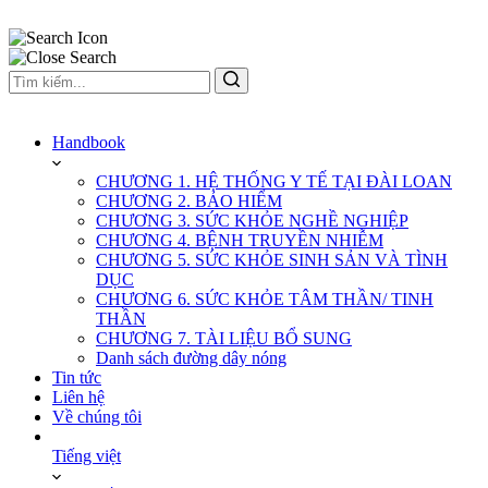
Handbook
CHƯƠNG 1. HỆ THỐNG Y TẾ TẠI ĐÀI LOAN
CHƯƠNG 2. BẢO HIỂM
CHƯƠNG 3. SỨC KHỎE NGHỀ NGHIỆP
CHƯƠNG 4. BỆNH TRUYỀN NHIỄM
CHƯƠNG 5. SỨC KHỎE SINH SẢN VÀ TÌNH
DỤC
CHƯƠNG 6. SỨC KHỎE TÂM THẦN/ TINH
THẦN
CHƯƠNG 7. TÀI LIỆU BỔ SUNG
Danh sách đường dây nóng
Tin tức
Liên hệ
Về chúng tôi
Tiếng việt