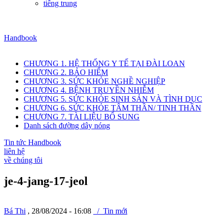
tiếng trung
Handbook
CHƯƠNG 1. HỆ THỐNG Y TẾ TẠI ĐÀI LOAN
CHƯƠNG 2. BẢO HIỂM
CHƯƠNG 3. SỨC KHỎE NGHỀ NGHIỆP
CHƯƠNG 4. BỆNH TRUYỀN NHIỄM
CHƯƠNG 5. SỨC KHỎE SINH SẢN VÀ TÌNH DỤC
CHƯƠNG 6. SỨC KHỎE TÂM THẦN/ TINH THẦN
CHƯƠNG 7. TÀI LIỆU BỔ SUNG
Danh sách đường dây nóng
Tin tức Handbook
liên hệ
về chúng tôi
je-4-jang-17-jeol
Bá Thi
, 28/08/2024 - 16:08
/ Tin mới