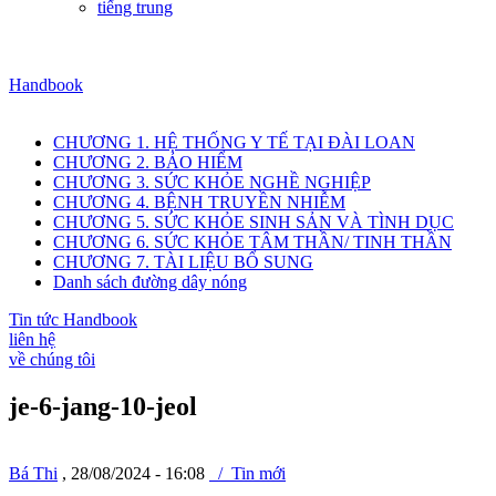
tiếng trung
Handbook
CHƯƠNG 1. HỆ THỐNG Y TẾ TẠI ĐÀI LOAN
CHƯƠNG 2. BẢO HIỂM
CHƯƠNG 3. SỨC KHỎE NGHỀ NGHIỆP
CHƯƠNG 4. BỆNH TRUYỀN NHIỄM
CHƯƠNG 5. SỨC KHỎE SINH SẢN VÀ TÌNH DỤC
CHƯƠNG 6. SỨC KHỎE TÂM THẦN/ TINH THẦN
CHƯƠNG 7. TÀI LIỆU BỔ SUNG
Danh sách đường dây nóng
Tin tức Handbook
liên hệ
về chúng tôi
je-6-jang-10-jeol
Bá Thi
, 28/08/2024 - 16:08
/ Tin mới