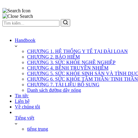
Handbook
CHƯƠNG 1. HỆ THỐNG Y TẾ TẠI ĐÀI LOAN
CHƯƠNG 2. BẢO HIỂM
CHƯƠNG 3. SỨC KHỎE NGHỀ NGHIỆP
CHƯƠNG 4. BỆNH TRUYỀN NHIỄM
CHƯƠNG 5. SỨC KHỎE SINH SẢN VÀ TÌNH DỤ
CHƯƠNG 6. SỨC KHỎE TÂM THẦN/ TINH THẦN
CHƯƠNG 7. TÀI LIỆU BỔ SUNG
Danh sách đường dây nóng
Tin tức
Liên hệ
Về chúng tôi
Tiếng việt
tiếng trung