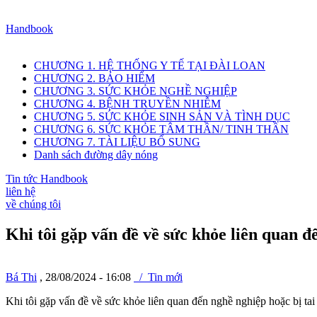
Handbook
CHƯƠNG 1. HỆ THỐNG Y TẾ TẠI ĐÀI LOAN
CHƯƠNG 2. BẢO HIỂM
CHƯƠNG 3. SỨC KHỎE NGHỀ NGHIỆP
CHƯƠNG 4. BỆNH TRUYỀN NHIỄM
CHƯƠNG 5. SỨC KHỎE SINH SẢN VÀ TÌNH DỤC
CHƯƠNG 6. SỨC KHỎE TÂM THẦN/ TINH THẦN
CHƯƠNG 7. TÀI LIỆU BỔ SUNG
Danh sách đường dây nóng
Tin tức Handbook
liên hệ
về chúng tôi
Khi tôi gặp vấn đề về sức khỏe liên quan đế
Bá Thi
, 28/08/2024 - 16:08
/ Tin mới
Khi tôi gặp vấn đề về sức khỏe liên quan đến nghề nghiệp hoặc bị tai n