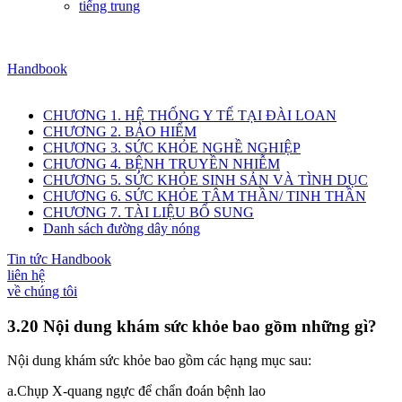
tiếng trung
Handbook
CHƯƠNG 1. HỆ THỐNG Y TẾ TẠI ĐÀI LOAN
CHƯƠNG 2. BẢO HIỂM
CHƯƠNG 3. SỨC KHỎE NGHỀ NGHIỆP
CHƯƠNG 4. BỆNH TRUYỀN NHIỄM
CHƯƠNG 5. SỨC KHỎE SINH SẢN VÀ TÌNH DỤC
CHƯƠNG 6. SỨC KHỎE TÂM THẦN/ TINH THẦN
CHƯƠNG 7. TÀI LIỆU BỔ SUNG
Danh sách đường dây nóng
Tin tức Handbook
liên hệ
về chúng tôi
3.20 Nội dung khám sức khỏe bao gồm những gì?
Nội dung khám sức khỏe bao gồm các hạng mục sau:
a.Chụp X-quang ngực để chẩn đoán bệnh lao