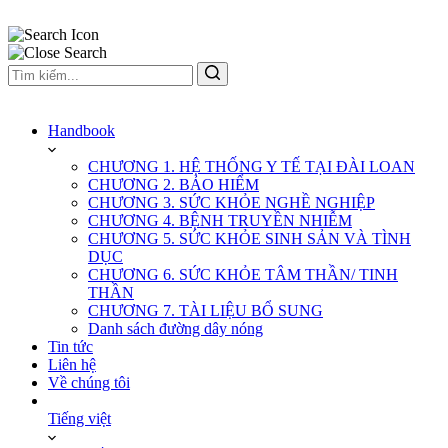
Handbook
CHƯƠNG 1. HỆ THỐNG Y TẾ TẠI ĐÀI LOAN
CHƯƠNG 2. BẢO HIỂM
CHƯƠNG 3. SỨC KHỎE NGHỀ NGHIỆP
CHƯƠNG 4. BỆNH TRUYỀN NHIỄM
CHƯƠNG 5. SỨC KHỎE SINH SẢN VÀ TÌNH
DỤC
CHƯƠNG 6. SỨC KHỎE TÂM THẦN/ TINH
THẦN
CHƯƠNG 7. TÀI LIỆU BỔ SUNG
Danh sách đường dây nóng
Tin tức
Liên hệ
Về chúng tôi
Tiếng việt