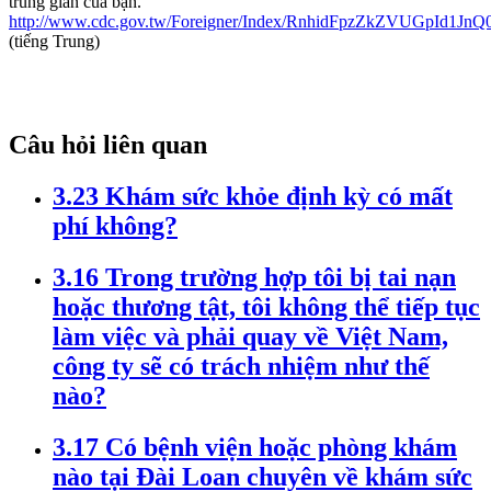
trung gian của bạn.
http://www.cdc.gov.tw/Foreigner/Index/RnhidFpzZkZVUGpId1JnQ
(tiếng Trung)
Câu hỏi liên quan
3.23 Khám sức khỏe định kỳ có mất
phí không?
3.16 Trong trường hợp tôi bị tai nạn
hoặc thương tật, tôi không thể tiếp tục
làm việc và phải quay về Việt Nam,
công ty sẽ có trách nhiệm như thế
nào?
3.17 Có bệnh viện hoặc phòng khám
nào tại Đài Loan chuyên về khám sức