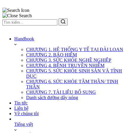
Handbook
CHƯƠNG 1. HỆ THỐNG Y TẾ TẠI ĐÀI LOAN
CHƯƠNG 2. BẢO HIỂM
CHƯƠNG 3. SỨC KHỎE NGHỀ NGHIỆP
CHƯƠNG 4. BỆNH TRUYỀN NHIỄM
CHƯƠNG 5. SỨC KHỎE SINH SẢN VÀ TÌNH
DỤC
CHƯƠNG 6. SỨC KHỎE TÂM THẦN/ TINH
THẦN
CHƯƠNG 7. TÀI LIỆU BỔ SUNG
Danh sách đường dây nóng
Tin tức
Liên hệ
Về chúng tôi
Tiếng việt