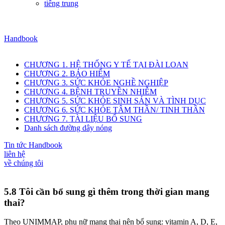
tiếng trung
Handbook
CHƯƠNG 1. HỆ THỐNG Y TẾ TẠI ĐÀI LOAN
CHƯƠNG 2. BẢO HIỂM
CHƯƠNG 3. SỨC KHỎE NGHỀ NGHIỆP
CHƯƠNG 4. BỆNH TRUYỀN NHIỄM
CHƯƠNG 5. SỨC KHỎE SINH SẢN VÀ TÌNH DỤC
CHƯƠNG 6. SỨC KHỎE TÂM THẦN/ TINH THẦN
CHƯƠNG 7. TÀI LIỆU BỔ SUNG
Danh sách đường dây nóng
Tin tức Handbook
liên hệ
về chúng tôi
5.8 Tôi cần bổ sung gì thêm trong thời gian mang
thai?
Theo UNIMMAP, phụ nữ mang thai nên bổ sung: vitamin A, D, E,