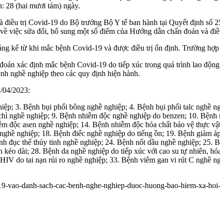
h: 28 (hai mươi tám) ngày.
à điều trị Covid-19 do Bộ trưởng Bộ Y tế ban hành tại Quyết định 
ề việc sửa đổi, bổ sung một số điểm của Hướng dẫn chẩn đoán và điều
háng kể từ khi mắc bệnh Covid-19 và được điều trị ổn định. Trường hợp
oán xác định mắc bệnh Covid-19 do tiếp xúc trong quá trình lao động 
nh nghề nghiệp theo các quy định hiện hành.
/04/2023:
hiệp; 3. Bệnh bụi phổi bông nghề nghiệp; 4. Bệnh bụi phổi talc nghề n
 chì nghề nghiệp; 9. Bệnh nhiễm độc nghề nghiệp do benzen; 10. Bện
iễm độc asen nghề nghiệp; 14. Bệnh nhiễm độc hóa chất bảo vệ thực vậ
ghề nghiệp; 18. Bệnh điếc nghề nghiệp do tiếng ồn; 19. Bệnh giảm áp
h đục thể thủy tinh nghề nghiệp; 24. Bệnh nốt dầu nghề nghiệp; 25. 
 kéo dài; 28. Bệnh da nghề nghiệp do tiếp xúc với cao su tự nhiên, hó
HIV do tai nạn rủi ro nghề nghiệp; 33. Bệnh viêm gan vi rút C nghề n
d-19-vao-danh-sach-cac-benh-nghe-nghiep-duoc-huong-bao-hiem-xa-ho