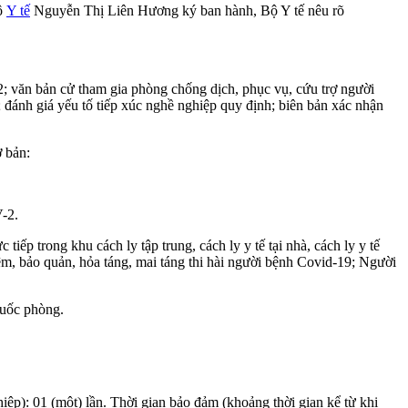
ộ
Y tế
Nguyễn Thị Liên Hương ký ban hành, Bộ Y tế nêu rõ
; văn bản cử tham gia phòng chống dịch, phục vụ, cứu trợ người
ánh giá yếu tố tiếp xúc nghề nghiệp quy định; biên bản xác nhận
 bản:
-2.
p trong khu cách ly tập trung, cách ly y tế tại nhà, cách ly y tế
m, bảo quản, hỏa táng, mai táng thi hài người bệnh Covid-19; Người
quốc phòng.
ghiệp): 01 (một) lần. Thời gian bảo đảm (khoảng thời gian kể từ khi