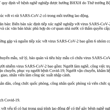
T quy định về bệnh nghề nghiệp được hưởng BHXH do Thứ trưởng B
 xúc với vi rút SARS-CoV-2 có trong môi trường lao động.
ăn bản: Biên bản xác định tiếp xúc nghề nghiệp với virus SARS-CoV-2
à các văn bản khác phù hợp do cơ quan nhà nước có thẩm quyền cấp; đ
hường gặp và nguồn tiếp xúc với virus SARS-CoV-2 bao gồm 6 nhóm cơ
 chuyển mẫu, xử lý, bảo quản và tiêu hủy mẫu có chứa virus SARS-CoV
ời nhiễm virus SARS-CoV-2 bao gồm: Người làm nghề, công việc trực tiế
vận chuyển, phục vụ người bệnh Covid-19; Người vận chuyển, khâm liệ
 giao, nhân viên làm công tác xuất nhập cảnh.
 nhân dân, công chức quốc phòng, công nhân quốc phòng và viên chức 
ịch Covid-19.
ất với yếu tố có hại trong quá trình lao động để có thể gây bệnh nghề n