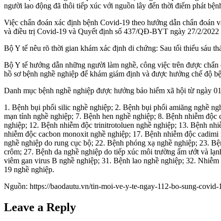
người lao động đã thôi tiếp xúc với nguồn lây đến thời điểm phát bện
Việc chẩn đoán xác định bệnh Covid-19 theo hướng dẫn chẩn đoán v
và điều trị Covid-19 và Quyết định số 437/QĐ-BYT ngày 27/2/2022 v
Bộ Y tế nêu rõ thời gian khám xác định di chứng: Sau tối thiểu sáu t
Bộ Y tế hướng dẫn những người làm nghề, công việc trên được chẩn đ
hồ sơ bệnh nghề nghiệp để khám giám định và được hưởng chế độ bệ
Danh mục bệnh nghề nghiệp được hưởng bảo hiểm xã hội từ ngày 01
1. Bệnh bụi phổi silic nghề nghiệp; 2. Bệnh bụi phổi amiăng nghề ng
mạn tính nghề nghiệp; 7. Bệnh hen nghề nghiệp; 8. Bệnh nhiễm độc
nghiệp; 12. Bệnh nhiễm độc trinitrotoluen nghề nghiệp; 13. Bệnh nh
nhiễm độc cacbon monoxit nghề nghiệp; 17. Bệnh nhiễm độc cadimi n
nghề nghiệp do rung cục bộ; 22. Bệnh phóng xạ nghề nghiệp; 23. Bện
crôm; 27. Bệnh da nghề nghiệp do tiếp xúc môi trường ẩm ướt và lạnh
viêm gan virus B nghề nghiệp; 31. Bệnh lao nghề nghiệp; 32. Nhiễm 
19 nghề nghiệp.
Nguồn: https://baodautu.vn/tin-moi-ve-y-te-ngay-112-bo-sung-covi
Leave a Reply