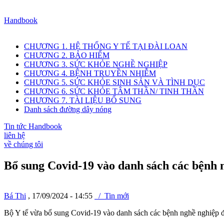
Handbook
CHƯƠNG 1. HỆ THỐNG Y TẾ TẠI ĐÀI LOAN
CHƯƠNG 2. BẢO HIỂM
CHƯƠNG 3. SỨC KHỎE NGHỀ NGHIỆP
CHƯƠNG 4. BỆNH TRUYỀN NHIỄM
CHƯƠNG 5. SỨC KHỎE SINH SẢN VÀ TÌNH DỤC
CHƯƠNG 6. SỨC KHỎE TÂM THẦN/ TINH THẦN
CHƯƠNG 7. TÀI LIỆU BỔ SUNG
Danh sách đường dây nóng
Tin tức Handbook
liên hệ
về chúng tôi
Bổ sung Covid-19 vào danh sách các bệnh 
Bá Thi
, 17/09/2024 - 14:55
/ Tin mới
Bộ Y tế vừa bổ sung Covid-19 vào danh sách các bệnh nghề nghiệp đ