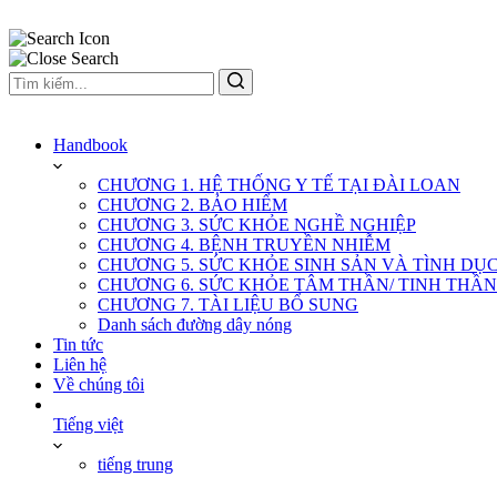
Handbook
CHƯƠNG 1. HỆ THỐNG Y TẾ TẠI ĐÀI LOAN
CHƯƠNG 2. BẢO HIỂM
CHƯƠNG 3. SỨC KHỎE NGHỀ NGHIỆP
CHƯƠNG 4. BỆNH TRUYỀN NHIỄM
CHƯƠNG 5. SỨC KHỎE SINH SẢN VÀ TÌNH DỤ
CHƯƠNG 6. SỨC KHỎE TÂM THẦN/ TINH THẦN
CHƯƠNG 7. TÀI LIỆU BỔ SUNG
Danh sách đường dây nóng
Tin tức
Liên hệ
Về chúng tôi
Tiếng việt
tiếng trung